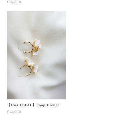
¥15,000
【flua ÉCLAT】hoop flower
¥12,000