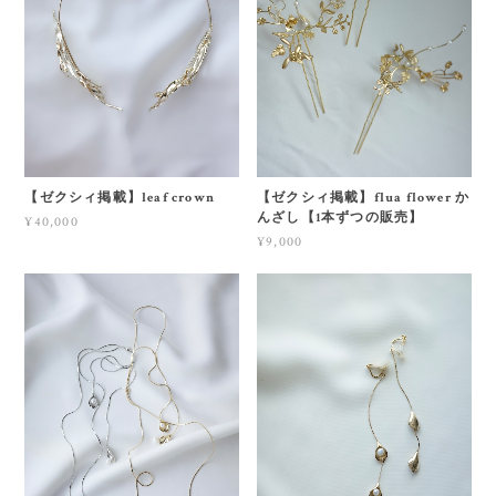
【ゼクシィ掲載】leaf crown
【ゼクシィ掲載】flua flower か
んざし【1本ずつの販売】
¥40,000
¥9,000