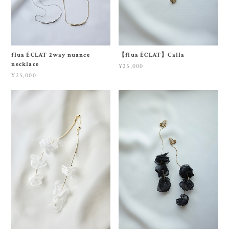
flua ÉCLAT 2way nuance
【flua ÉCLAT】Calla
necklace
¥25,000
¥25,000