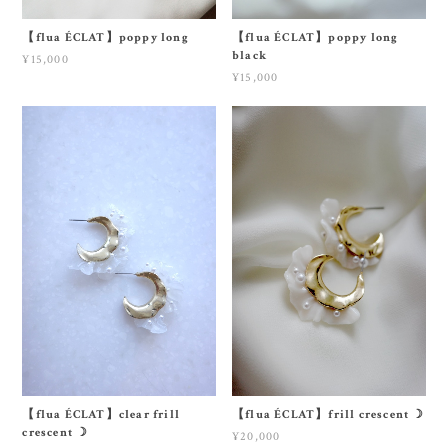
【flua ÉCLAT】poppy long
【flua ÉCLAT】poppy long
black
¥15,000
¥15,000
【flua ÉCLAT】clear frill
【flua ÉCLAT】frill crescent ☽
crescent ☽
¥20,000