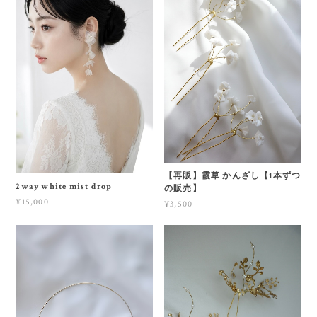
【再販】霞草 かんざし【1本ずつ
2way white mist drop
の販売】
¥15,000
¥3,500