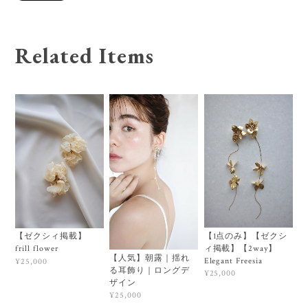
Related Items
【1点のみ】【ゼクシ
【ゼクシィ掲載】
ィ掲載】【2way】
frill flower
【人気】朝露｜揺れ
Elegant Freesia
¥25,000
る耳飾り｜ロングデ
¥25,000
ザイン
¥25,000