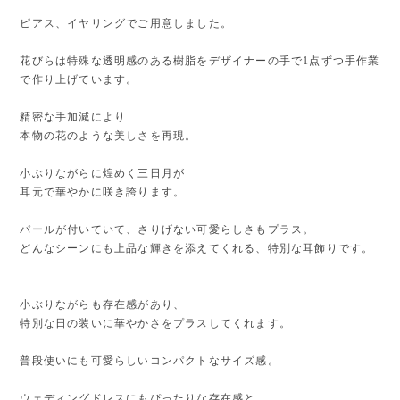
ピアス、イヤリングでご用意しました。
花びらは特殊な透明感のある樹脂をデザイナーの手で1点ずつ手作業
で作り上げています。
精密な手加減により
本物の花のような美しさを再現。
小ぶりながらに煌めく三日月が
耳元で華やかに咲き誇ります。
パールが付いていて、さりげない可愛らしさもプラス。
どんなシーンにも上品な輝きを添えてくれる、特別な耳飾りです。
小ぶりながらも存在感があり、
特別な日の装いに華やかさをプラスしてくれます。
普段使いにも可愛らしいコンパクトなサイズ感。
ウェディングドレスにもぴったりな存在感と