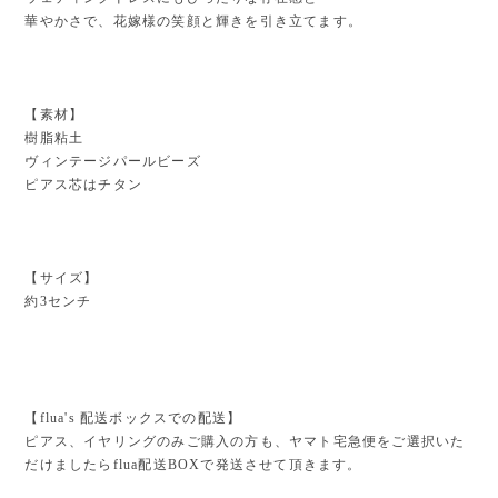
華やかさで、花嫁様の笑顔と輝きを引き立てます。
【素材】
樹脂粘土
ヴィンテージパールビーズ
ピアス芯はチタン
【サイズ】
約3センチ
【flua's 配送ボックスでの配送】
ピアス、イヤリングのみご購入の方も、ヤマト宅急便をご選択いた
だけましたらflua配送BOXで発送させて頂きます。