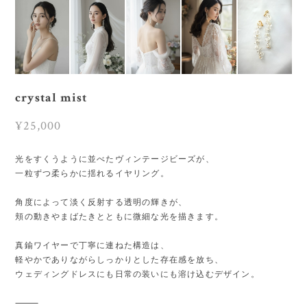
crystal mist
¥25,000
光をすくうように並べたヴィンテージビーズが、
一粒ずつ柔らかに揺れるイヤリング。
角度によって淡く反射する透明の輝きが、
頬の動きやまばたきとともに微細な光を描きます。
真鍮ワイヤーで丁寧に連ねた構造は、
軽やかでありながらしっかりとした存在感を放ち、
ウェディングドレスにも日常の装いにも溶け込むデザイン。
⸻