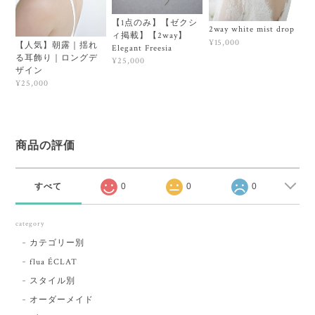
【1点のみ】【ゼクシ
2way white mist drop
ィ掲載】【2way】
¥15,000
【人気】朝露｜揺れ
Elegant Freesia
る耳飾り｜ロングデ
¥25,000
ザイン
¥25,000
商品の評価
すべて
0
0
0
category
カテゴリー別
flua ÉCLAT
スタイル別
オーダーメイド