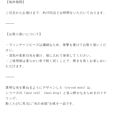
【制作期間】
ご注文からお届けまで、約10日ほどお時間をいただいております。
⸻
【お取り扱いについて】
・ヴィンテージビーズは繊細なため、衝撃を避けてお取り扱いくだ
さい。
・湿気や直射日光を避け、箱に入れて保管してください。
・ご使用後は柔らかい布で軽く拭くことで、輝きを長くお楽しみい
ただけます。
⸻
透明な光を重ねるようにデザインした《crystal mist》は、
シリーズの《mist veil》《mist drop》と並ぶ静かなきらめきのイヤ
リング。
動くたびに耳元に“光の余韻”を残す一品です。