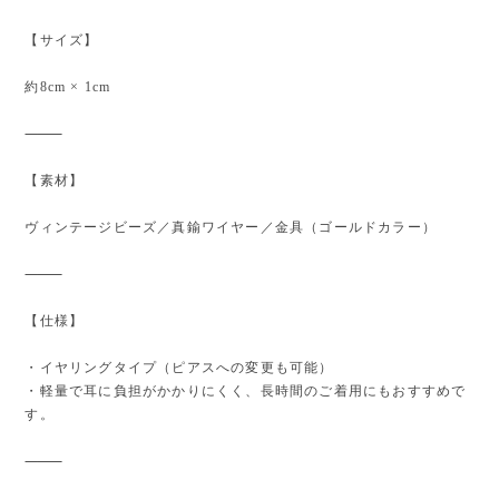
【サイズ】
約8cm × 1cm
⸻
【素材】
ヴィンテージビーズ／真鍮ワイヤー／金具（ゴールドカラー）
⸻
【仕様】
・イヤリングタイプ（ピアスへの変更も可能）
・軽量で耳に負担がかかりにくく、長時間のご着用にもおすすめで
す。
⸻